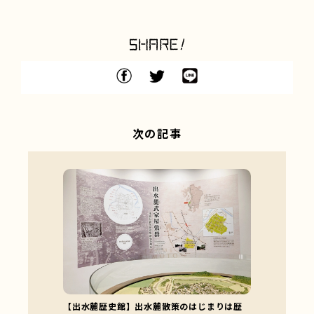
次の記事
【出水麓歴史館】出水麓散策のはじまりは歴