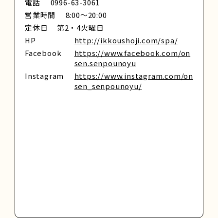
電話
0996-63-3061
営業時間
8:00～20:00
定休日
第2・4火曜日
HP
http://ikkoushoji.com/spa/
Facebook
https://www.facebook.com/on
sen.senpounoyu
Instagram
https://www.instagram.com/on
sen_senpounoyu/