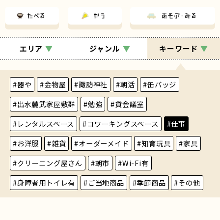
エリア
▼
ジャンル
▼
キーワード
▼
#器や
#金物屋
#諏訪神社
#朝活
#缶バッジ
#出水麓武家屋敷群
#勉強
#貸会議室
#レンタルスペース
#コワーキングスペース
#仕事
#お洋服
#雑貨
#オーダーメイド
#知育玩具
#家具
#クリーニング屋さん
#朝市
#Wi-Fi有
#身障者用トイレ有
#ご当地商品
#季節商品
#その他