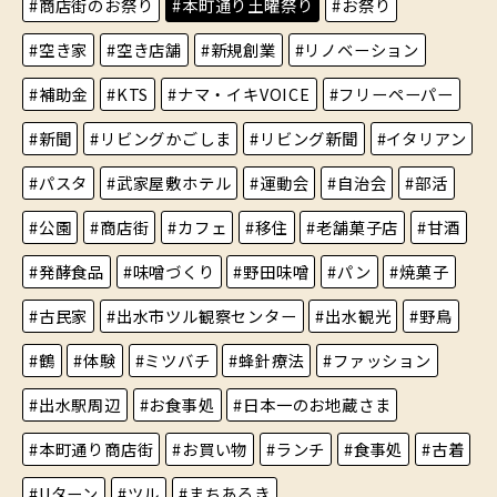
#商店街のお祭り
#本町通り土曜祭り
#お祭り
#空き家
#空き店舗
#新規創業
#リノベーション
#補助金
#KTS
#ナマ・イキVOICE
#フリーペーパー
#新聞
#リビングかごしま
#リビング新聞
#イタリアン
#パスタ
#武家屋敷ホテル
#運動会
#自治会
#部活
#公園
#商店街
#カフェ
#移住
#老舗菓子店
#甘酒
#発酵食品
#味噌づくり
#野田味噌
#パン
#焼菓子
#古民家
#出水市ツル観察センター
#出水観光
#野鳥
#鶴
#体験
#ミツバチ
#蜂針療法
#ファッション
#出水駅周辺
#お食事処
#日本一のお地蔵さま
#本町通り商店街
#お買い物
#ランチ
#食事処
#古着
#Uターン
#ツル
#まちあるき