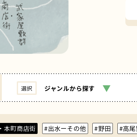
▼
ジャンル
から探す
選択
・本町商店街
#出水ーその他
#野田
#高尾