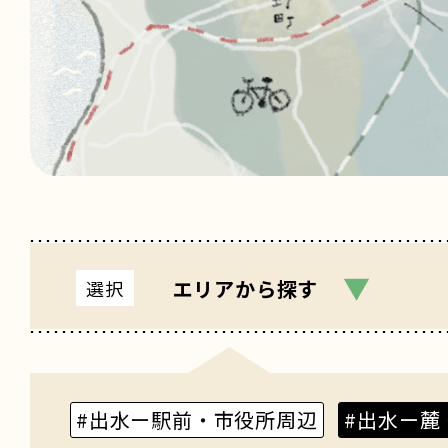
▼
エリア
から探す
選択
#出水ー駅前・市役所周辺
#出水ー麓