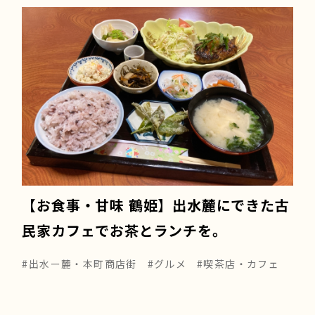
【お食事・甘味 鶴姫】出水麓にできた古
民家カフェでお茶とランチを。
#出水ー麓・本町商店街
#グルメ
#喫茶店・カフェ