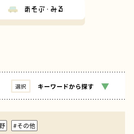
▼
キーワード
から探す
選択
野
#その他