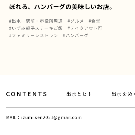
ぼれる、ハンバーグの美味しいお店。
#出水ー駅前・市役所周辺
#グルメ
#食堂
#いずみ親子ステーキご飯
#テイクアウト可
#ファミリーレストラン
#ハンバーグ
CONTENTS
出水とヒト
出水をめ
MAIL：
izumi.sen2021@gmail.com