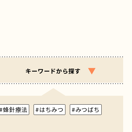
▼
キーワード
から探す
#蜂針療法
#はちみつ
#みつばち