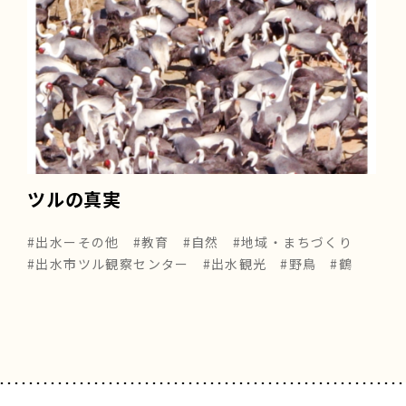
ツルの真実
#出水ーその他
#教育
#自然
#地域・まちづくり
#出水市ツル観察センター
#出水観光
#野鳥
#鶴