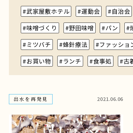
#武家屋敷ホテル
#運動会
#自治会
#味噌づくり
#野田味噌
#パン
#
#ミツバチ
#蜂針療法
#ファッショ
#お買い物
#ランチ
#食事処
#古
2021.06.06
出水を再発見