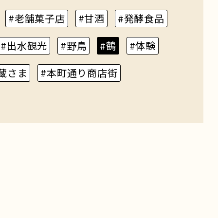
#老舗菓子店
#甘酒
#発酵食品
#出水観光
#野鳥
#鶴
#体験
蔵さま
#本町通り商店街