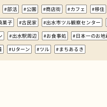
#部活
#公園
#商店街
#カフェ
#移住
焼菓子
#古民家
#出水市ツル観察センター
ン
#出水駅周辺
#お食事処
#日本一のお地
着
#Uターン
#ツル
#まちあるき