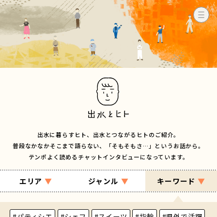
出水に暮らすヒト、出水とつながるヒトのご紹介。
普段なかなかそこまで語らない、「そもそもさ…」というお話から。
テンポよく読めるチャットインタビューになっています。
エリア
▼
ジャンル
▼
キーワード
▼
#パティシエ
#シェフ
#スイーツ
#指輪
#県外で活躍