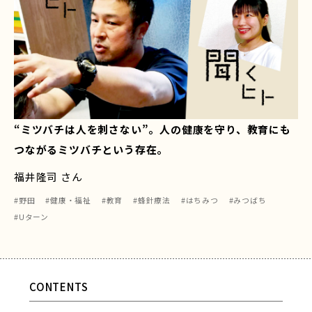
“ミツバチは人を刺さない”。人の健康を守り、教育にも
つながるミツバチという存在。
福井隆司 さん
#野田
#健康・福祉
#教育
#蜂針療法
#はちみつ
#みつばち
#Uターン
CONTENTS