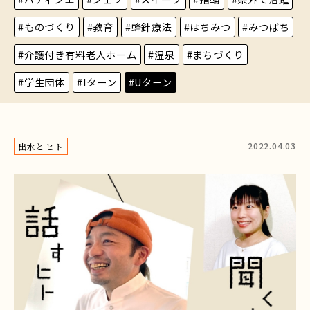
#ものづくり
#教育
#蜂針療法
#はちみつ
#みつばち
#介護付き有料老人ホーム
#温泉
#まちづくり
#学生団体
#Iターン
#Uターン
2022.04.03
出水とヒト